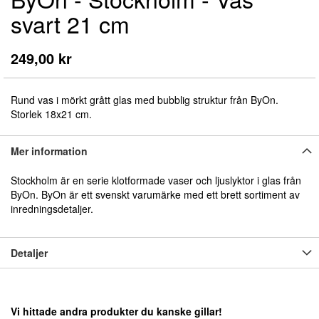
till
svart 21 cm
början
av
bildgalleriet
249,00 kr
Rund vas i mörkt grått glas med bubblig struktur från ByOn.
Storlek 18x21 cm.
Mer information
Stockholm är en serie klotformade vaser och ljuslyktor i glas från
ByOn. ByOn är ett svenskt varumärke med ett brett sortiment av
inredningsdetaljer.
Detaljer
Vi hittade andra produkter du kanske gillar!