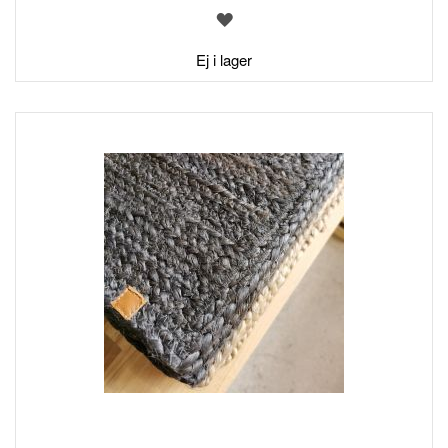
LÄGG
TILL
I
Ej i lager
ÖNSKELISTA