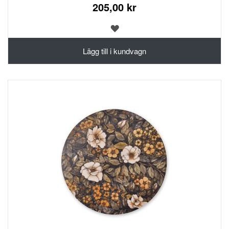
205,00 kr
LÄGG
TILL
I
Lägg till i kundvagn
ÖNSKELISTA