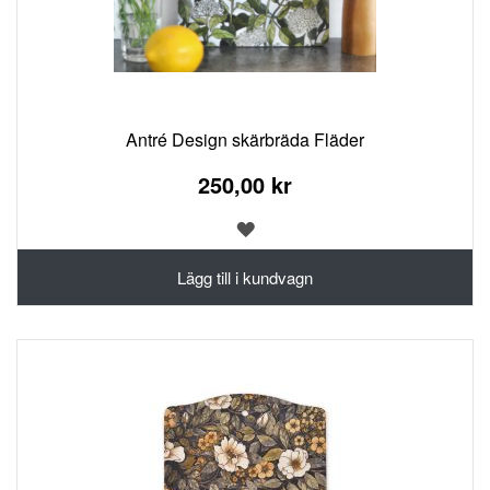
Antré Design skärbräda Fläder
250,00 kr
LÄGG
TILL
I
Lägg till i kundvagn
ÖNSKELISTA