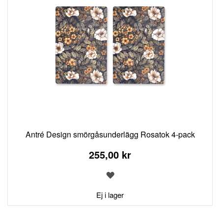
Antré Design smörgåsunderlägg Rosatok 4-pack
255,00 kr
LÄGG
TILL
I
Ej i lager
ÖNSKELISTA