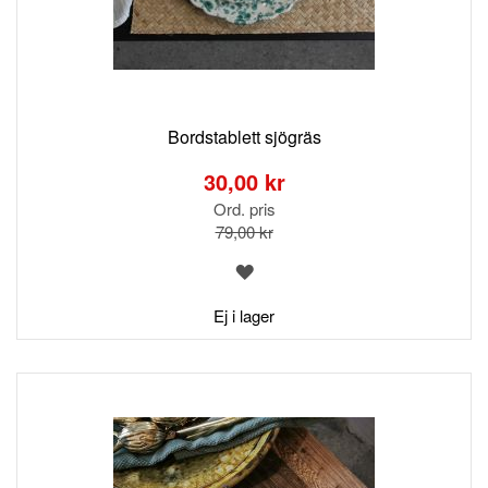
Bordstablett sjögräs
Special
Price
30,00 kr
Ord. pris
79,00 kr
LÄGG
TILL
I
Ej i lager
ÖNSKELISTA