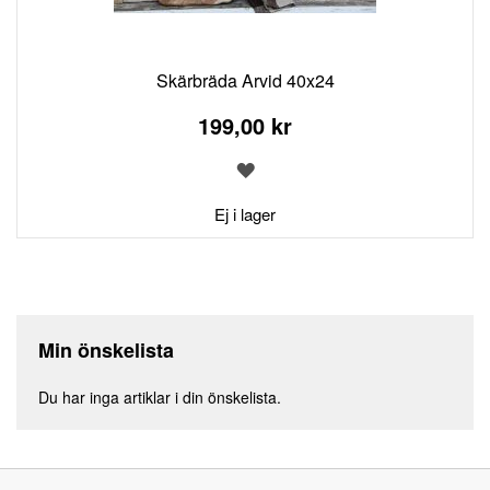
Skärbräda Arvid 40x24
199,00 kr
LÄGG
TILL
I
Ej i lager
ÖNSKELISTA
Min önskelista
Du har inga artiklar i din önskelista.