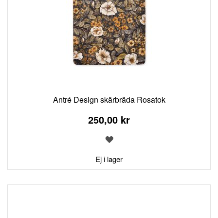
Antré Design skärbräda Rosatok
250,00 kr
LÄGG
TILL
I
Ej i lager
ÖNSKELISTA