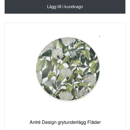
I
Lägg till i kundvagn
ÖNSKELISTA
Antré Design grytunderlägg Fläder