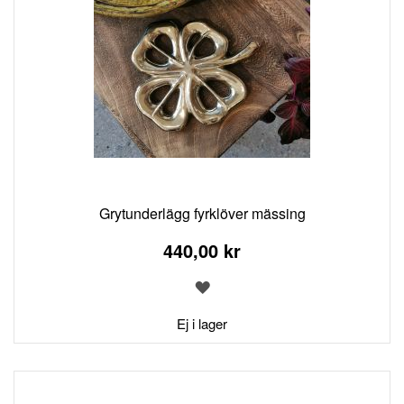
Grytunderlägg fyrklöver mässing
440,00 kr
LÄGG
TILL
I
Ej i lager
ÖNSKELISTA