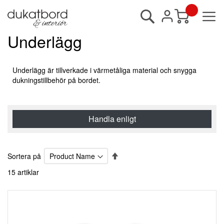
Sök
Min kundvagn
Underlägg
Underlägg är tillverkade i värmetåliga material och snygga
dukningstillbehör på bordet.
Handla enligt
Sätt
Sortera på
fallande
15
artiklar
sortering