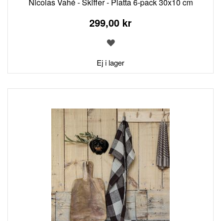
Nicolas Vahé - Skiffer - Platta 6-pack 30x10 cm
299,00 kr
LÄGG
TILL
I
Ej i lager
ÖNSKELISTA