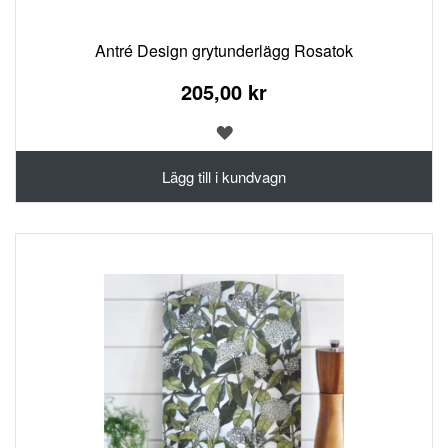
Antré Design grytunderlägg Rosatok
205,00 kr
LÄGG
TILL
I
Lägg till i kundvagn
ÖNSKELISTA