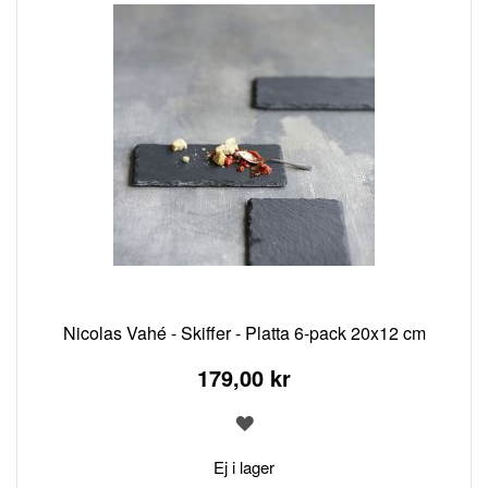
Nicolas Vahé - Skiffer - Platta 6-pack 20x12 cm
179,00 kr
LÄGG
TILL
I
Ej i lager
ÖNSKELISTA