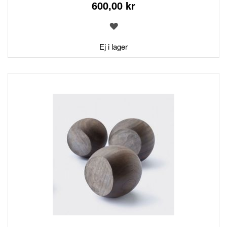
600,00 kr
LÄGG
TILL
I
Ej i lager
ÖNSKELISTA