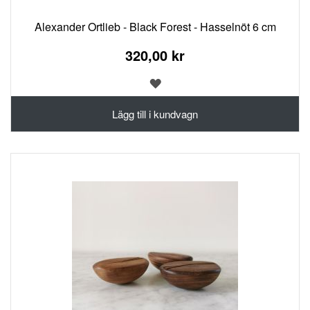
Alexander Ortlieb - Black Forest - Hasselnöt 6 cm
320,00 kr
LÄGG
TILL
I
Lägg till i kundvagn
ÖNSKELISTA