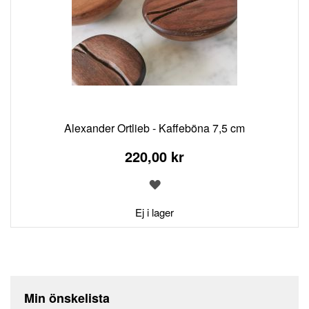
Alexander Ortlieb - Kaffeböna 7,5 cm
220,00 kr
LÄGG
TILL
I
Ej i lager
ÖNSKELISTA
Min önskelista