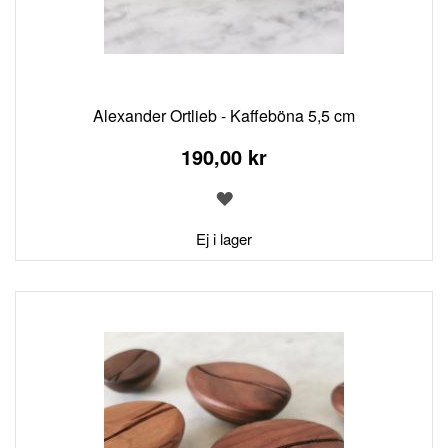
Alexander Ortlieb - Kaffeböna 5,5 cm
190,00 kr
LÄGG
TILL
I
Ej i lager
ÖNSKELISTA