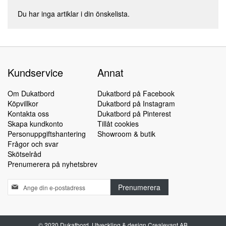
Du har inga artiklar i din önskelista.
Kundservice
Annat
Om Dukatbord
Dukatbord på Facebook
Köpvillkor
Dukatbord på Instagram
Kontakta oss
Dukatbord på Pinterest
Skapa kundkonto
Tillåt cookies
Personuppgiftshantering
Showroom & butik
Frågor och svar
Skötselråd
Prenumerera på nyhetsbrev
Sign
Prenumerera
Up
for
Our
Newsletter:
© 2020 Dukatbord. Utveckling & design Crealevant AB