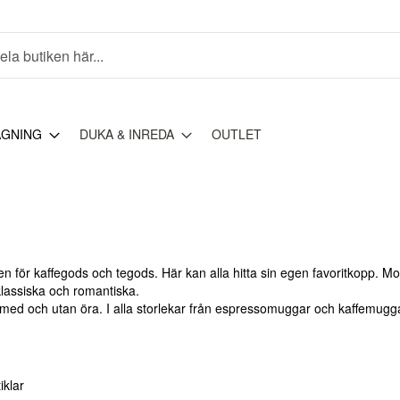
AGNING
DUKA & INREDA
OUTLET
n för kaffegods och tegods. Här kan alla hitta sin egen favoritkopp. M
 klassiska och romantiska.
 med och utan öra. I alla storlekar från espressomuggar och kaffemugga
iklar