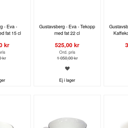
g - Eva -
Gustavsberg - Eva - Tekopp
Gustavsbe
d fat 15 cl
med fat 22 cl
Kaffek
Special
Special
Price
Price
0 kr
525,00 kr
3
ris
Ord. pris
0 kr
1 050,00 kr
LÄGG
LÄGG
TILL
TILL
I
I
ager
Ej i lager
ÖNSKELISTA
ÖNSKELISTA