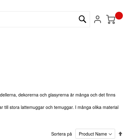
Min kundvagn
Sök
odellerna, dekorerna och glasyrerna är många och det finns
r till stora lattemuggar och temuggar. I många olika material
Sätt
Sortera på
fallande