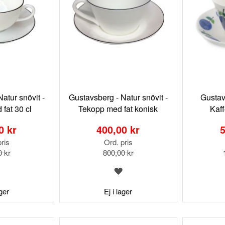
atur snövit -
Gustavsberg - Natur snövit -
Gustav
fat 30 cl
Tekopp med fat konisk
Kaf
Special
Special
Price
Price
0 kr
400,00 kr
5
ris
Ord. pris
0 kr
800,00 kr
LÄGG
LÄGG
TILL
TILL
I
I
ager
Ej i lager
ÖNSKELISTA
ÖNSKELISTA