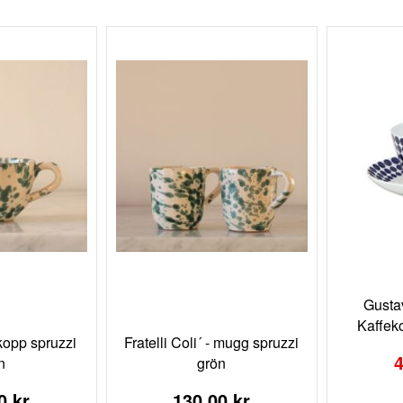
Gusta
Kaffek
Special
 kopp spruzzi
Fratelli Coli´ - mugg spruzzi
Price
4
n
grön
0 kr
130,00 kr