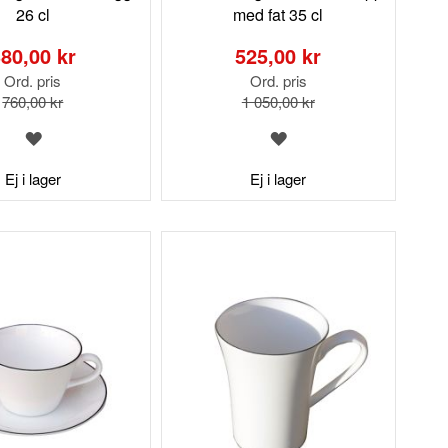
26 cl
med fat 35 cl
Special
Price
80,00 kr
525,00 kr
Ord. pris
Ord. pris
760,00 kr
1 050,00 kr
LÄGG
LÄGG
TILL
TILL
I
I
Ej i lager
Ej i lager
ÖNSKELISTA
ÖNSKELISTA