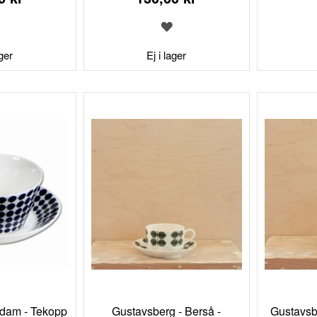
LÄGG
LÄGG
TILL
TILL
I
I
ager
Ej i lager
ÖNSKELISTA
ÖNSKELISTA
Adam - Tekopp
Gustavsberg - Berså -
Gustavsb