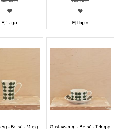
900,00 kr
700,00 kr
LÄGG
LÄGG
TILL
TILL
I
I
Ej i lager
Ej i lager
ÖNSKELISTA
ÖNSKELISTA
erg - Berså - Mugg
Gustavsberg - Berså - Tekopp