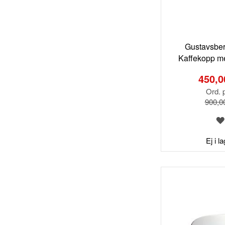
Gustavsber
Kaffekopp me
Special
Price
450,0
Ord. p
900,0
Ej i l