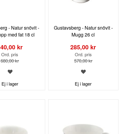
rg - Natur snövit -
Gustavsberg - Natur snövit -
opp med fat 18 cl
Mugg 26 cl
Special
Price
40,00 kr
285,00 kr
Ord. pris
Ord. pris
680,00 kr
570,00 kr
LÄGG
LÄGG
TILL
TILL
I
I
Ej i lager
Ej i lager
ÖNSKELISTA
ÖNSKELISTA