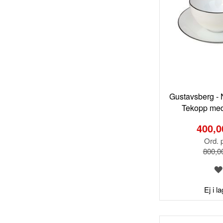
Gustavsberg - N
Tekopp med 
Special
Price
400,0
Ord. p
800,0
Ej i l