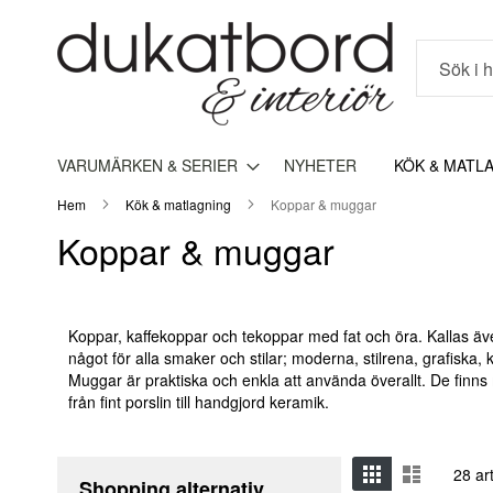
Sök
VARUMÄRKEN & SERIER
NYHETER
KÖK & MATL
Hem
Kök & matlagning
Koppar & muggar
Koppar & muggar
Koppar, kaffekoppar och tekoppar med fat och öra. Kallas äve
något för alla smaker och stilar; moderna, stilrena, grafiska,
Muggar är praktiska och enkla att använda överallt. De finns
från fint porslin till handgjord keramik.
Visa
Grid
Listvy
28
art
Shopping alternativ
som