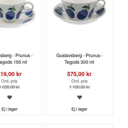
sberg - Prunus -
Gustavsberg - Prunus -
fegods 150 ml
Tegods 300 ml
Special
Price
19,00 kr
575,00 kr
Ord. pris
Ord. pris
1 038,00 kr
1 150,00 kr
LÄGG
LÄGG
TILL
TILL
I
I
Ej i lager
Ej i lager
ÖNSKELISTA
ÖNSKELISTA