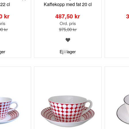
 22 cl
Kaffekopp med fat 20 cl
Special
Special
Price
Price
0 kr
487,50 kr
3
ris
Ord. pris
00 kr
975,00 kr
LÄGG
LÄGG
TILL
TILL
I
I
ager
Ej i lager
ÖNSKELISTA
ÖNSKELISTA