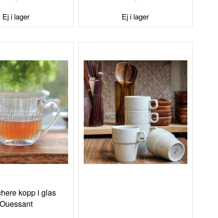
TILL
TILL
I
I
Ej i lager
Ej i lager
ÖNSKELISTA
ÖNSKELISTA
here kopp i glas
Ouessant