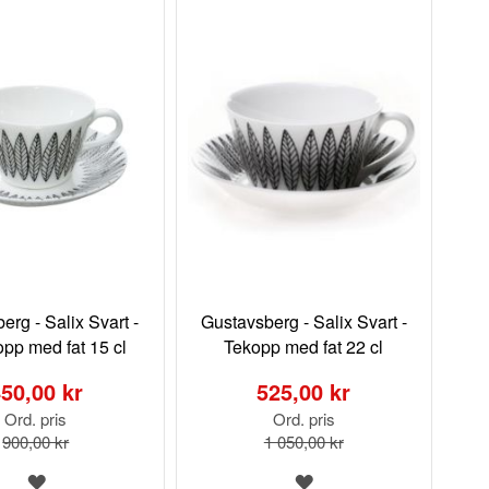
erg - Salix Svart -
Gustavsberg - Salix Svart -
opp med fat 15 cl
Tekopp med fat 22 cl
Special
Price
50,00 kr
525,00 kr
Ord. pris
Ord. pris
900,00 kr
1 050,00 kr
LÄGG
LÄGG