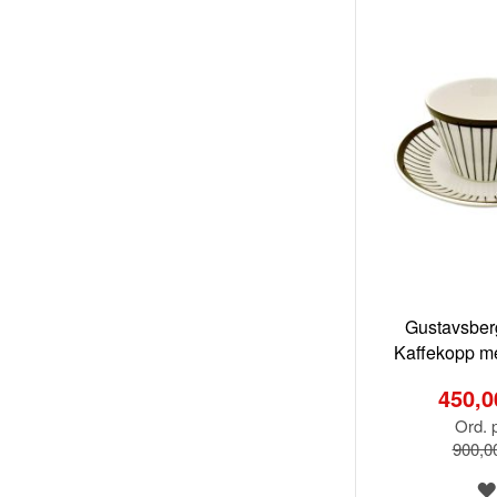
Gustavsberg
Kaffekopp me
Special
Price
450,0
Ord. p
900,0