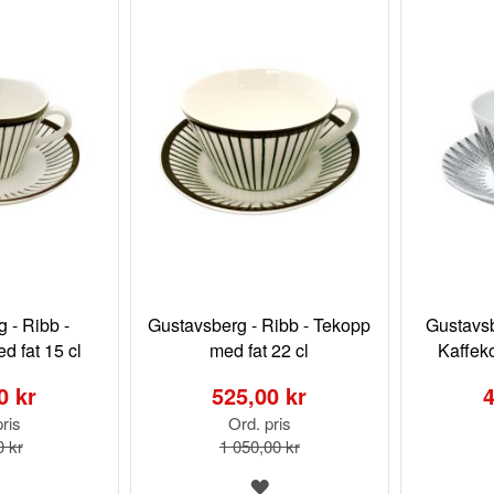
 - Ribb -
Gustavsberg - Ribb - Tekopp
Gustavsb
d fat 15 cl
med fat 22 cl
Kaffek
Special
Special
Price
Price
0 kr
525,00 kr
4
ris
Ord. pris
0 kr
1 050,00 kr
LÄGG
LÄGG