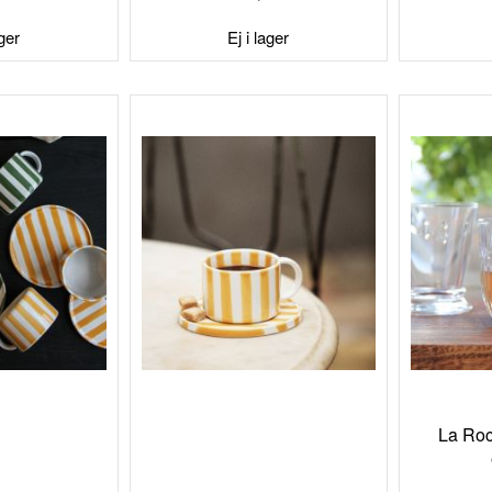
TILL
TILL
I
I
ager
Ej i lager
ÖNSKELISTA
ÖNSKELISTA
La Roc
Special