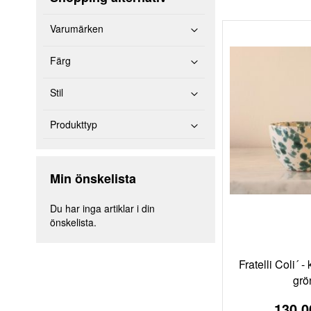
Varumärken
Färg
Stil
Produkttyp
Min önskelista
Du har inga artiklar i din
önskelista.
Fratelli Coli´ -
grö
130,0