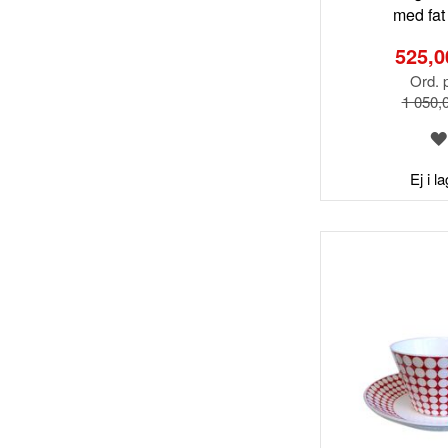
med fat
Special
Price
525,0
Ord. p
1 050,
Ej i l