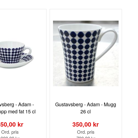
sorterin
vsberg - Adam -
Gustavsberg - Adam - Mugg
opp med fat 15 cl
26 cl
Special
Price
50,00 kr
350,00 kr
Ord. pris
Ord. pris