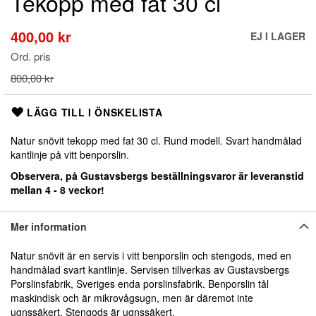
Tekopp med fat 30 cl
början
av
bildgalleriet
400,00 kr
Special
EJ I LAGER
Price
Ord. pris
800,00 kr
LÄGG TILL I ÖNSKELISTA
Natur snövit tekopp med fat 30 cl. Rund modell. Svart handmålad
kantlinje på vitt benporslin.
Observera, på Gustavsbergs beställningsvaror är leveranstid
mellan 4 - 8 veckor!
Mer information
Natur snövit är en servis i vitt benporslin och stengods, med en
handmålad svart kantlinje. Servisen tillverkas av Gustavsbergs
Porslinsfabrik, Sveriges enda porslinsfabrik. Benporslin tål
maskindisk och är mikrovågsugn, men är däremot inte
ugnssäkert. Stengods är ugnssäkert.