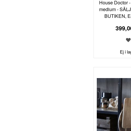
House Doctor - 
medium - SÄL
BUTIKEN, E
399,0
Ej i l