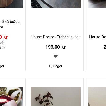
- Skärbräda
öt
0 kr
House Doctor - Träbricka liten
House Doc
ris
199,00 kr
2
0 kr
LÄGG
LÄGG
TILL
TILL
I
I
ager
Ej i lager
ÖNSKELISTA
ÖNSKELISTA