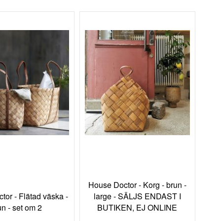
sorterin
House Doctor - Korg - brun -
tor - Flätad väska -
large - SÄLJS ENDAST I
un - set om 2
BUTIKEN, EJ ONLINE