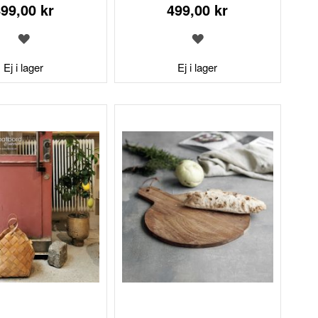
99,00 kr
499,00 kr
LÄGG
LÄGG
TILL
TILL
I
I
Ej i lager
Ej i lager
ÖNSKELISTA
ÖNSKELISTA