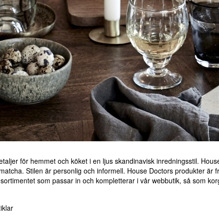
ljer för hemmet och köket i en ljus skandinavisk inredningsstil. House 
 matcha. Stilen är personlig och informell. House Doctors produkter ä
 sortimentet som passar in och kompletterar i vår webbutik, så som korga
iklar