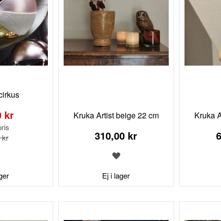
cirkus
 kr
Kruka Artist beige 22 cm
Kruka A
ris
310,00 kr
6
 kr
LÄGG
LÄGG
TILL
TILL
I
I
ager
Ej i lager
ÖNSKELISTA
ÖNSKELISTA