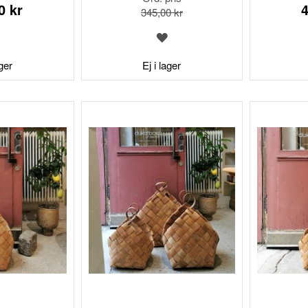
0 kr
4
345,00 kr
LÄGG
LÄGG
TILL
TILL
I
I
ager
Ej i lager
ÖNSKELISTA
ÖNSKELISTA