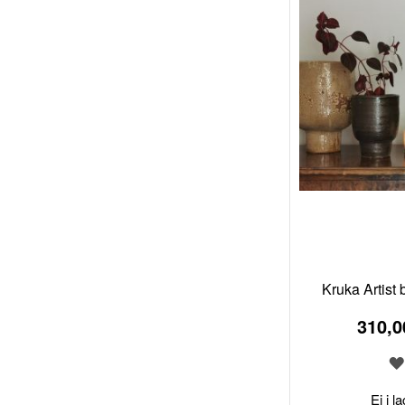
Kruka Artist
310,0
Ej i l