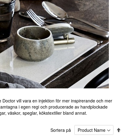
Doctor vill vara en injektion för mer inspirerande och mer
r framtagna i egen regi och producerade av handplockade
r, väskor, speglar, kökstextilier bland annat.
Sätt
Sortera på
fallande