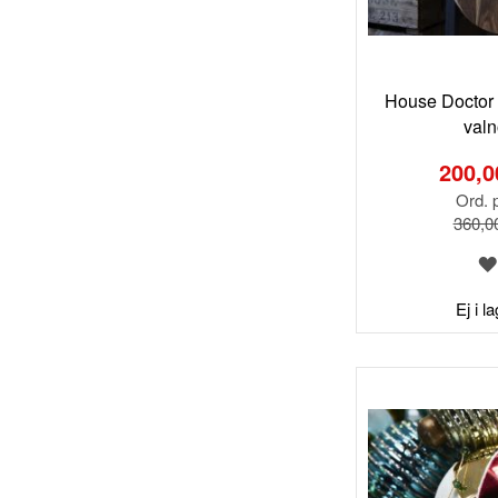
House Doctor 
valn
Special
Price
200,0
Ord. p
360,0
Ej i l