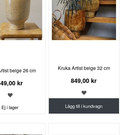
Kruka Artist beige 32 cm
rtist beige 26 cm
849,00 kr
49,00 kr
LÄGG
LÄGG
TILL
TILL
I
Lägg till i kundvagn
I
Ej i lager
ÖNSKELISTA
ÖNSKELISTA