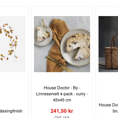
House Doctor - By -
Linneservett 4-pack - curry -
45x45 cm
Special
House Doc
Price
241,50 kr
ässingfinish
br
Ord. pris