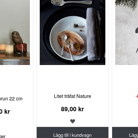
Special
Price
Litet träfat Nature
 brun 22 cm
89,00 kr
0 kr
LÄGG
LÄGG
TILL
TILL
I
Lägg till i kundvagn
Lägg
I
ager