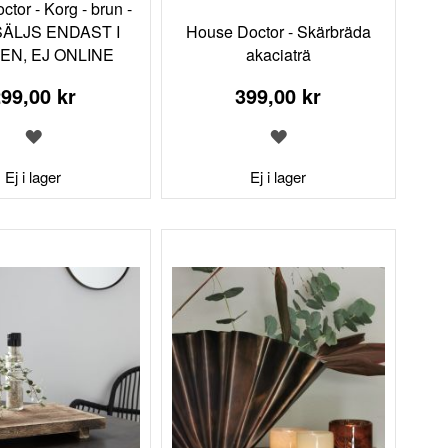
tor - Korg - brun -
-SÄLJS ENDAST I
House Doctor - Skärbräda
EN, EJ ONLINE
akaciaträ
99,00 kr
399,00 kr
LÄGG
LÄGG
TILL
TILL
I
I
Ej i lager
Ej i lager
ÖNSKELISTA
ÖNSKELISTA