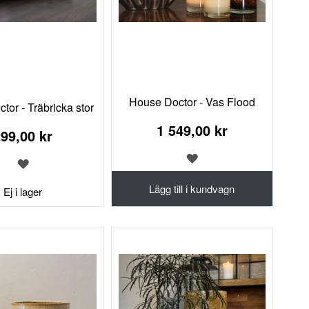
House Doctor - Vas Flood
tor - Träbricka stor
1 549,00 kr
99,00 kr
LÄGG
LÄGG
TILL
TILL
I
Lägg till i kundvagn
I
Ej i lager
ÖNSKELISTA
ÖNSKELISTA