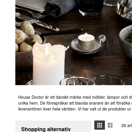
House Doctor är ett danskt märke med möbler, lampor och deta
unika hem. De förespråkar att blanda snarare än att försöka
leverantören över hela världen. Vi har valt ut de produkter ur
Visa
Grid
Listvy
26
art
Shopping alternativ
som