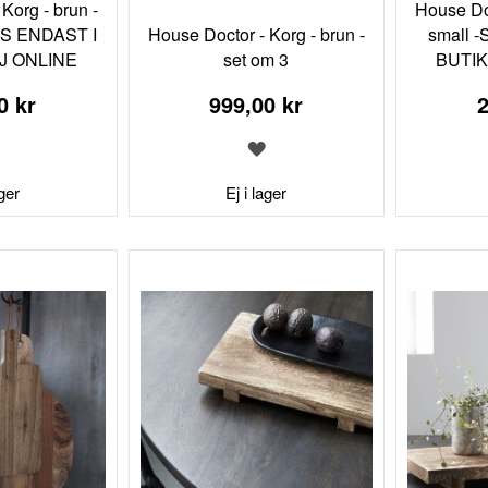
Korg - brun -
House Doc
JS ENDAST I
House Doctor - Korg - brun -
small 
J ONLINE
set om 3
BUTIK
0 kr
999,00 kr
2
LÄGG
LÄGG
TILL
TILL
I
I
ager
Ej i lager
ÖNSKELISTA
ÖNSKELISTA