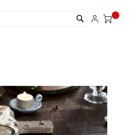
Min kundvagn
Sök