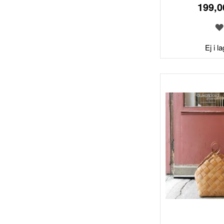
199,0
Ej i l