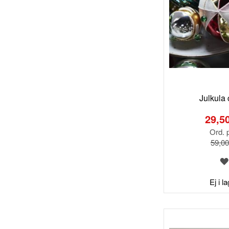
Julkula 
Special
Price
29,50
Ord. p
59,00
Ej i l