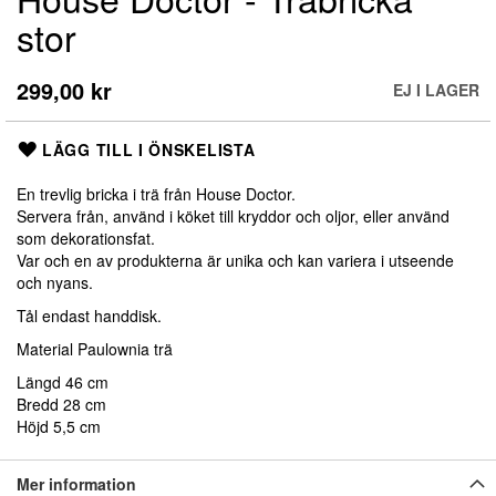
till
stor
början
av
bildgalleriet
299,00 kr
EJ I LAGER
LÄGG TILL I ÖNSKELISTA
En trevlig bricka i trä från House Doctor.
Servera från, använd i köket till kryddor och oljor, eller använd
som dekorationsfat.
Var och en av produkterna är unika och kan variera i utseende
och nyans.
Tål endast handdisk.
Material Paulownia trä
Längd 46 cm
Bredd 28 cm
Höjd 5,5 cm
Mer information