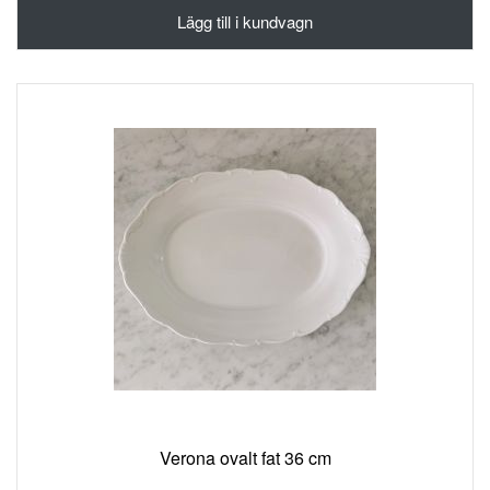
I
Lägg till i kundvagn
ÖNSKELISTA
Verona ovalt fat 36 cm