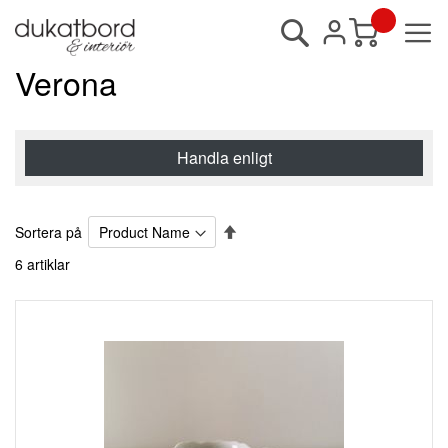
Sök
Min kundvagn
Verona
Handla enligt
Sätt
Sortera på
fallande
6
artiklar
sortering