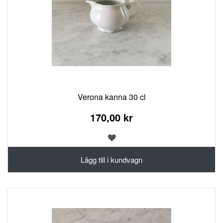
Verona kanna 30 cl
170,00 kr
LÄGG
TILL
I
Lägg till i kundvagn
ÖNSKELISTA