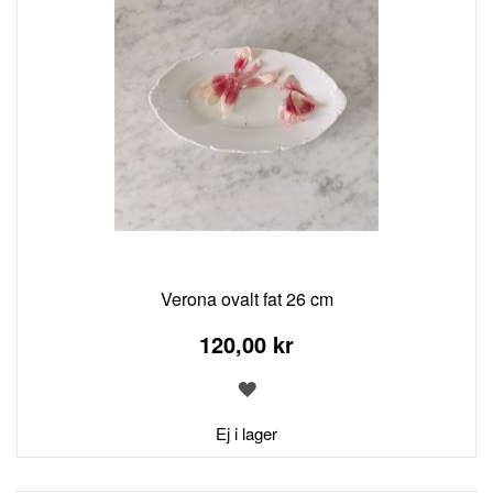
Verona ovalt fat 26 cm
120,00 kr
LÄGG
TILL
I
Ej i lager
ÖNSKELISTA