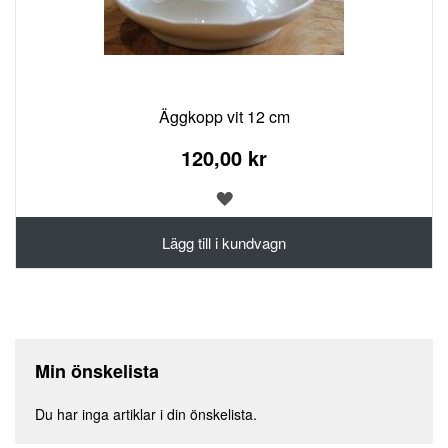
Äggkopp vit 12 cm
120,00 kr
LÄGG
TILL
I
Lägg till i kundvagn
ÖNSKELISTA
Min önskelista
Du har inga artiklar i din önskelista.