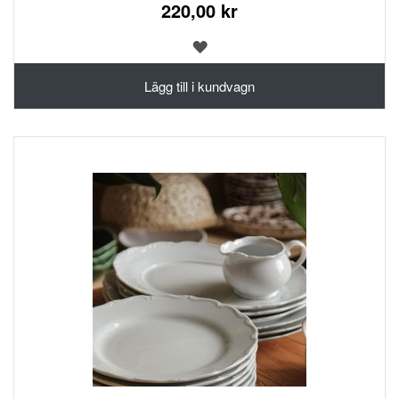
220,00 kr
LÄGG
TILL
I
Lägg till i kundvagn
ÖNSKELISTA