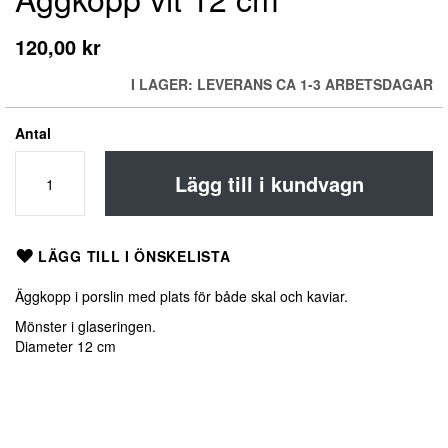
till
början
120,00 kr
av
bildgalleriet
I LAGER: LEVERANS CA 1-3 ARBETSDAGAR
Antal
Lägg till i kundvagn
LÄGG TILL I ÖNSKELISTA
Äggkopp i porslin med plats för både skal och kaviar.
Mönster i glaseringen.
Diameter 12 cm