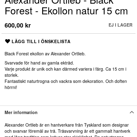
till
Forest - Ekollon natur 15 cm
början
av
bildgalleriet
600,00 kr
EJ I LAGER
LÄGG TILL I ÖNSKELISTA
Black Forest ekollon av Alexander Ortlieb.
Svarvade för hand av gamla ekträd.
Varje produkt är unik och kan därmed variera i färg. Ca 15 cm i
storlek.
Fantastiskt naturtrogna och vackra som dekoration. Och doften
hörrni!
Mer information
Alexander Ortlieb är en hantverkare från Tyskland som designar
och svarvar föremål av trä. Träsvarvning är ett gammalt hantverk