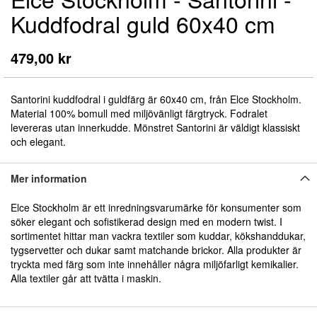
till
Kuddfodral guld 60x40 cm
början
av
bildgalleriet
479,00 kr
Santorini kuddfodral i guldfärg är 60x40 cm, från Elce Stockholm.
Material 100% bomull med miljövänligt färgtryck. Fodralet
levereras utan innerkudde. Mönstret Santorini är väldigt klassiskt
och elegant.
Mer information
Elce Stockholm är ett inredningsvarumärke för konsumenter som
söker elegant och sofistikerad design med en modern twist. I
sortimentet hittar man vackra textiler som kuddar, kökshanddukar,
tygservetter och dukar samt matchande brickor. Alla produkter är
tryckta med färg som inte innehåller några miljöfarligt kemikalier.
Alla textiler går att tvätta i maskin.