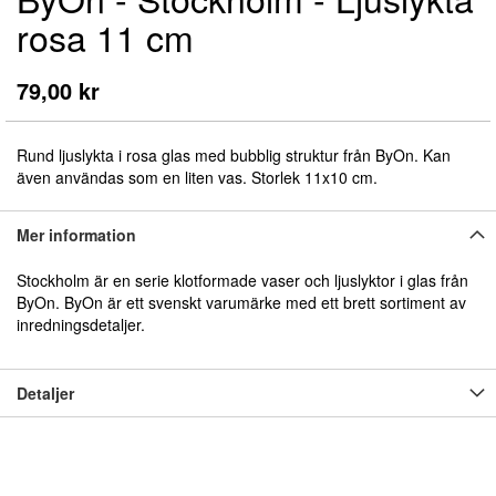
till
rosa 11 cm
början
av
bildgalleriet
79,00 kr
Rund ljuslykta i rosa glas med bubblig struktur från ByOn. Kan
även användas som en liten vas. Storlek 11x10 cm.
Mer information
Stockholm är en serie klotformade vaser och ljuslyktor i glas från
ByOn. ByOn är ett svenskt varumärke med ett brett sortiment av
inredningsdetaljer.
Detaljer