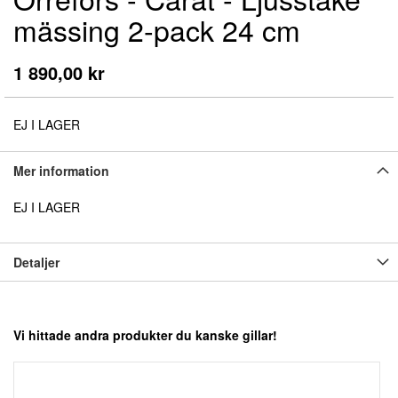
till
mässing 2-pack 24 cm
början
av
bildgalleriet
1 890,00 kr
EJ I LAGER
Mer information
EJ I LAGER
Detaljer
Vi hittade andra produkter du kanske gillar!