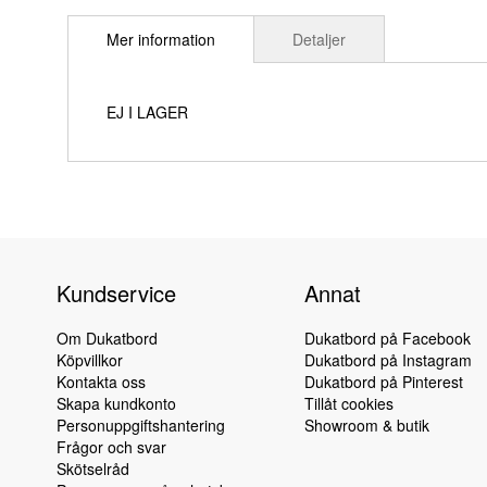
till
Mer information
Detaljer
början
av
bildgalleriet
EJ I LAGER
Kundservice
Annat
Om Dukatbord
Dukatbord på Facebook
Köpvillkor
Dukatbord på Instagram
Kontakta oss
Dukatbord på Pinterest
Skapa kundkonto
Tillåt cookies
Personuppgiftshantering
Showroom & butik
Frågor och svar
Skötselråd