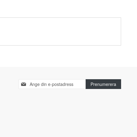
Sign
Prenumerera
Up
for
Our
Newsletter: