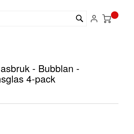
Min kundvagn
Sök
asbruk - Bubblan -
sglas 4-pack