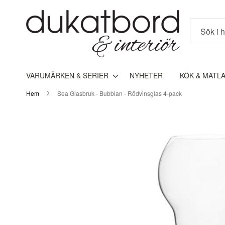
Sök
VARUMÄRKEN & SERIER
NYHETER
KÖK & MATL
Hem
Sea Glasbruk - Bubblan - Rödvinsglas 4-pack
Hoppa
till
slutet
av
bildgalleriet