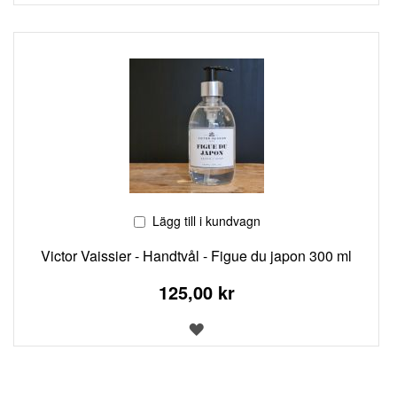
TILL
I
ÖNSKELISTA
Lägg till i kundvagn
Victor Vaissier - Handtvål - Figue du japon 300 ml
125,00 kr
LÄGG
TILL
I
ÖNSKELISTA