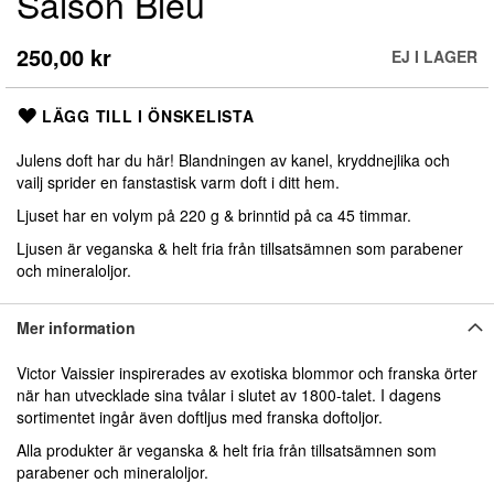
Saison Bleu
början
av
bildgalleriet
250,00 kr
EJ I LAGER
LÄGG TILL I ÖNSKELISTA
Julens doft har du här! Blandningen av kanel, kryddnejlika och
vailj sprider en fanstastisk varm doft i ditt hem.
Ljuset har en volym på 220 g & brinntid på ca 45 timmar.
Ljusen är veganska & helt fria från tillsatsämnen som parabener
och mineraloljor.
Mer information
Victor Vaissier inspirerades av exotiska blommor och franska örter
när han utvecklade sina tvålar i slutet av 1800-talet. I dagens
sortimentet ingår även doftljus med franska doftoljor.
Alla produkter är veganska & helt fria från tillsatsämnen som
parabener och mineraloljor.