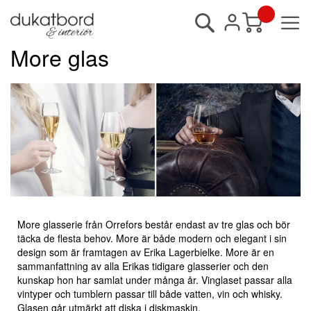
Sök
Min kundvagn
More glas
More glasserie från Orrefors består endast av tre glas och bör
täcka de flesta behov. More är både modern och elegant i sin
design som är framtagen av Erika Lagerbielke. More är en
sammanfattning av alla Erikas tidigare glasserier och den
kunskap hon har samlat under många år. Vinglaset passar alla
vintyper och tumblern passar till både vatten, vin och whisky.
Glasen går utmärkt att diska i diskmaskin.