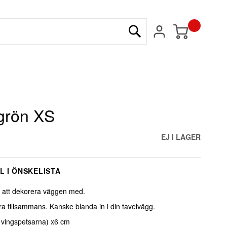
Min kundvagn
Sök
grön XS
EJ I LAGER
L I ÖNSKELISTA
k att dekorera väggen med.
ra tillsammans. Kanske blanda in i din tavelvägg.
 vingspetsarna) x6 cm