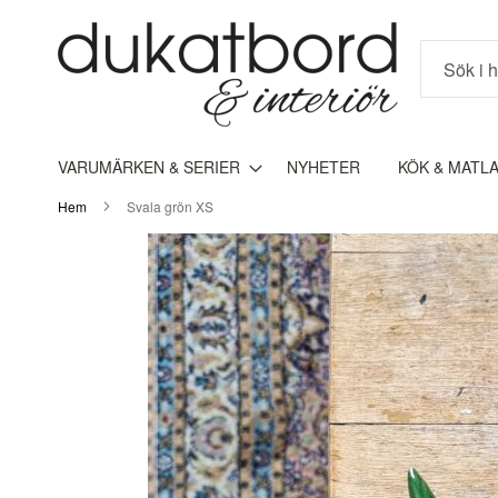
Sök
VARUMÄRKEN & SERIER
NYHETER
KÖK & MATL
Hem
Svala grön XS
Hoppa
till
slutet
av
bildgalleriet