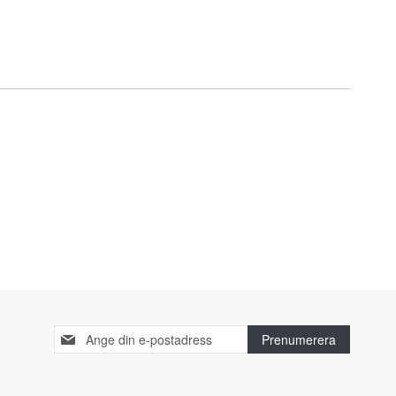
Sign
Prenumerera
Up
for
Our