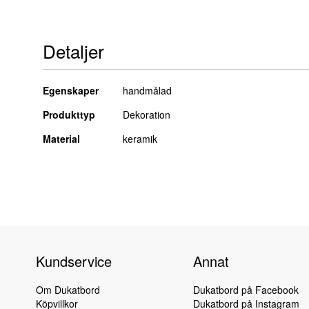
till
början
av
Detaljer
bildgalleriet
Detaljer
Egenskaper
handmålad
Produkttyp
Dekoration
Material
keramik
Kundservice
Annat
Om Dukatbord
Dukatbord på Facebook
Köpvillkor
Dukatbord på Instagram