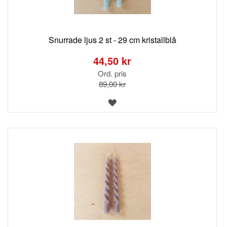
Snurrade ljus 2 st - 29 cm kristallblå
Special
Price
44,50 kr
Ord. pris
89,00 kr
LÄGG
TILL
I
ÖNSKELISTA