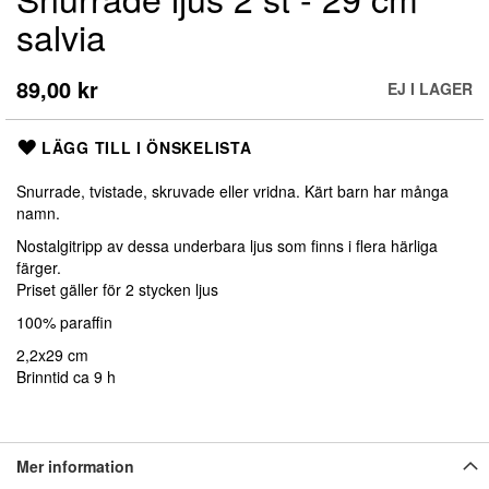
till
salvia
början
av
bildgalleriet
89,00 kr
EJ I LAGER
LÄGG TILL I ÖNSKELISTA
Snurrade, tvistade, skruvade eller vridna. Kärt barn har många
namn.
Nostalgitripp av dessa underbara ljus som finns i flera härliga
färger.
Priset gäller för 2 stycken ljus
100% paraffin
2,2x29 cm
Brinntid ca 9 h
Mer information