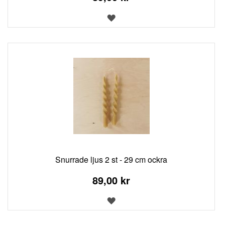
LÄGG
TILL
I
ÖNSKELISTA
Snurrade ljus 2 st - 29 cm ockra
89,00 kr
LÄGG
TILL
I