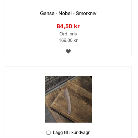
Gense - Nobel - Smörkniv
Special
Price
84,50 kr
Ord. pris
169,00 kr
LÄGG
TILL
I
ÖNSKELISTA
Lägg till i kundvagn