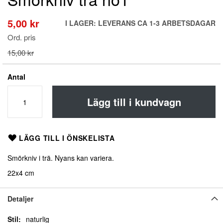
till
början
5,00 kr
Special
I LAGER: LEVERANS CA 1-3 ARBETSDAGAR
av
Price
bildgalleriet
Ord. pris
15,00 kr
Antal
Lägg till i kundvagn
LÄGG TILL I ÖNSKELISTA
Smörkniv i trä. Nyans kan variera.
22x4 cm
Detaljer
Detaljer
naturlig