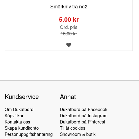
Smörkniv trä no2
Special
Price
5,00 kr
Ord. pris
15,00 kr
LÄGG
TILL
I
ÖNSKELISTA
Kundservice
Annat
Om Dukatbord
Dukatbord på Facebook
Köpvillkor
Dukatbord på Instagram
Kontakta oss
Dukatbord på Pinterest
Skapa kundkonto
Tillåt cookies
Personuppgiftshantering
Showroom & butik