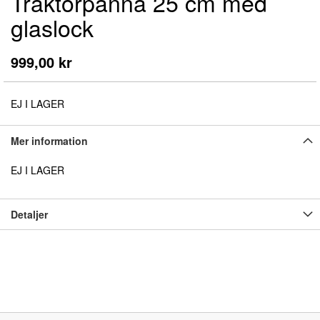
Traktörpanna 25 cm med
början
av
glaslock
bildgalleriet
999,00 kr
EJ I LAGER
Mer information
EJ I LAGER
Detaljer