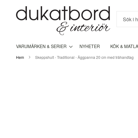
Sök
VARUMÄRKEN & SERIER
NYHETER
KÖK & MATL
Hem
Skeppshult - Traditional - Äggpanna 20 cm med trähandtag
Hoppa
till
slutet
av
bildgalleriet