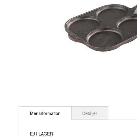
Hoppa
till
Mer information
Detaljer
början
av
bildgalleriet
EJ I LAGER