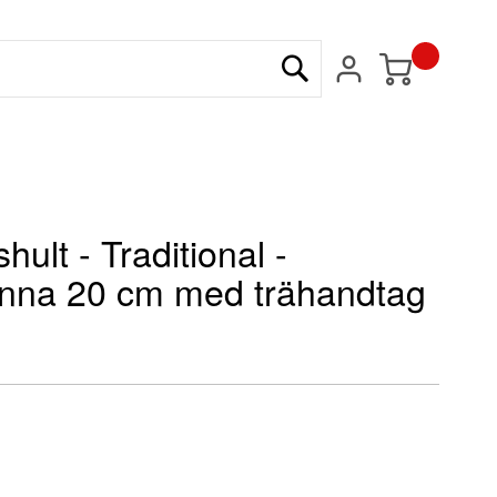
Min kundvagn
Sök
ult - Traditional -
nna 20 cm med trähandtag