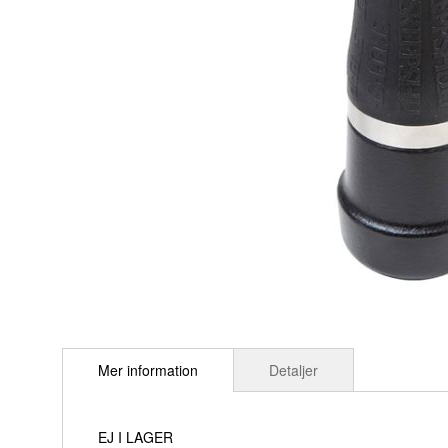
Hoppa
till
Mer information
Detaljer
början
av
bildgalleriet
EJ I LAGER