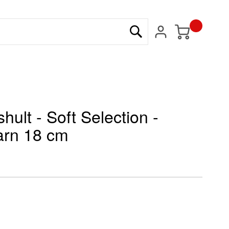
Min kundvagn
Sök
hult - Soft Selection -
arn 18 cm