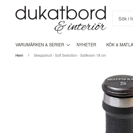
Sök
VARUMÄRKEN & SERIER
NYHETER
KÖK & MATL
Hem
Skeppshult - Soft Selection - Saltkvarn 18 cm
Hoppa
till
slutet
av
bildgalleriet