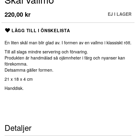
till
början
220,00 kr
EJ I LAGER
av
bildgalleriet
LÄGG TILL I ÖNSKELISTA
En liten skål man blir glad av. I formen av en vallmo i klassiskt rött.
Till all slags mindre servering och förvaring.
Produkten är handmålad så ojämnheter i färg och nyanser kan
förekomma.
Detsamma gäller formen.
21 x 18 x 4 cm
Handdisk.
Detaljer