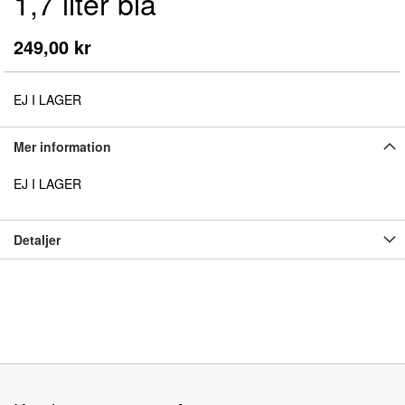
1,7 liter blå
början
av
bildgalleriet
249,00 kr
EJ I LAGER
Mer information
EJ I LAGER
Detaljer