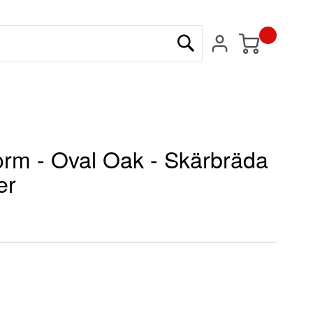
Min kundvagn
Sök
rm - Oval Oak - Skärbräda
er