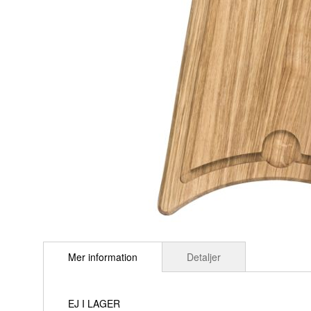
Hoppa
till
Mer information
Detaljer
början
av
bildgalleriet
EJ I LAGER