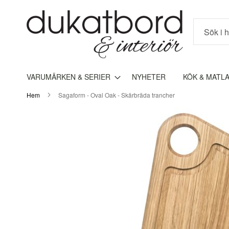
Sök
VARUMÄRKEN & SERIER
NYHETER
KÖK & MATL
Hem
Sagaform - Oval Oak - Skärbräda trancher
Hoppa
till
slutet
av
bildgalleriet