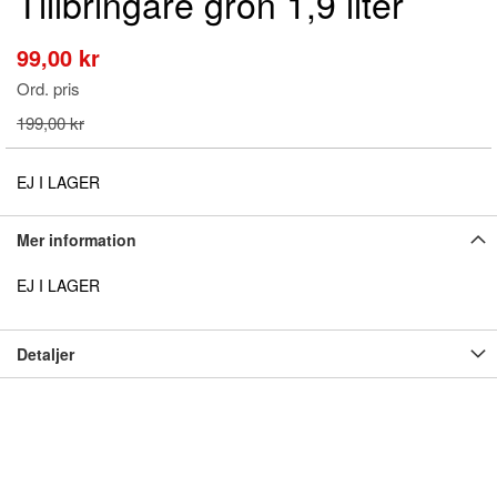
Tillbringare grön 1,9 liter
början
av
bildgalleriet
99,00 kr
Special
Price
Ord. pris
199,00 kr
EJ I LAGER
Mer information
EJ I LAGER
Detaljer