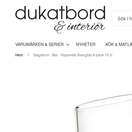
Sök
VARUMÄRKEN & SERIER
NYHETER
KÖK & MATL
Hem
Sagaform - Bar - Vippande Avecglas 6-pack 10 cl
Hoppa
till
slutet
av
bildgalleriet