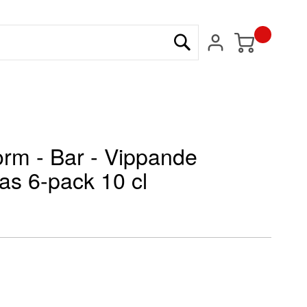
Min kundvagn
Sök
rm - Bar - Vippande
as 6-pack 10 cl