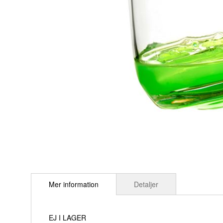
Hoppa
till
Mer information
Detaljer
början
av
bildgalleriet
EJ I LAGER