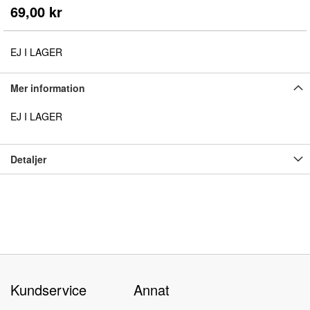
början
69,00 kr
av
bildgalleriet
EJ I LAGER
Mer information
EJ I LAGER
Detaljer
Kundservice
Annat