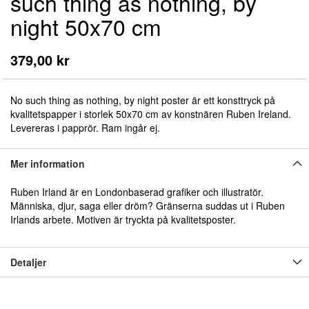
such thing as nothing, by
början
av
night 50x70 cm
bildgalleriet
379,00 kr
No such thing as nothing, by night poster är ett konsttryck på
kvalitetspapper i storlek 50x70 cm av konstnären Ruben Ireland.
Levereras i papprör. Ram ingår ej.
Mer information
Ruben Irland är en Londonbaserad grafiker och illustratör.
Människa, djur, saga eller dröm? Gränserna suddas ut i Ruben
Irlands arbete. Motiven är tryckta på kvalitetsposter.
Detaljer