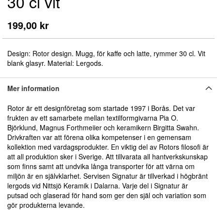
30 cl vit
början
av
bildgalleriet
199,00 kr
Design: Rotor design. Mugg, för kaffe och latte, rymmer 30 cl. Vit
blank glasyr. Material: Lergods.
Mer information
Rotor är ett designföretag som startade 1997 i Borås. Det var
frukten av ett samarbete mellan textilformgivarna Pia O.
Björklund, Magnus Forthmeiier och keramikern Birgitta Swahn.
Drivkraften var att förena olika kompetenser i en gemensam
kollektion med vardagsprodukter. En viktig del av Rotors filosofi är
att all produktion sker i Sverige. Att tillvarata all hantverkskunskap
som finns samt att undvika långa transporter för att värna om
miljön är en självklarhet. Servisen Signatur är tillverkad i högbränt
lergods vid Nittsjö Keramik i Dalarna. Varje del i Signatur är
putsad och glaserad för hand som ger den själ och variation som
gör produkterna levande.