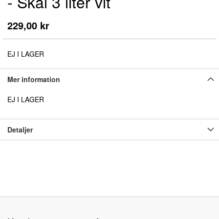
- Skål 3 liter vit
början
av
bildgalleriet
229,00 kr
EJ I LAGER
Mer information
EJ I LAGER
Detaljer