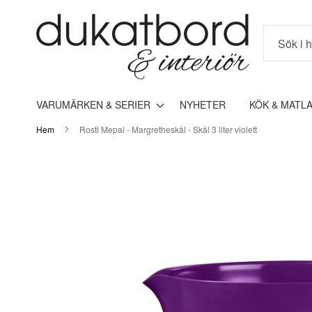
Sök
VARUMÄRKEN & SERIER
NYHETER
KÖK & MATL
Hem
Rosti Mepal - Margretheskål - Skål 3 liter violett
Hoppa
till
slutet
av
bildgalleriet