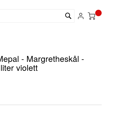
Min kundvagn
Sök
Mepal - Margretheskål -
liter violett