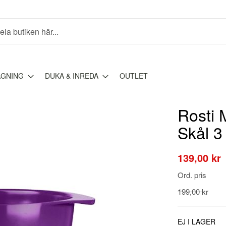
AGNING
DUKA & INREDA
OUTLET
Rosti 
Skål 3 
Special
139,00 kr
Price
Ord. pris
199,00 kr
EJ I LAGER