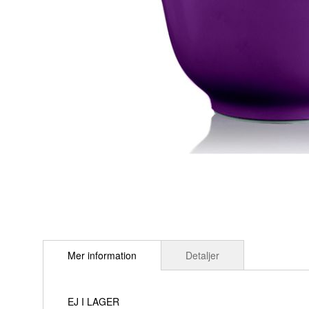
Hoppa
till
Mer information
Detaljer
början
av
bildgalleriet
EJ I LAGER