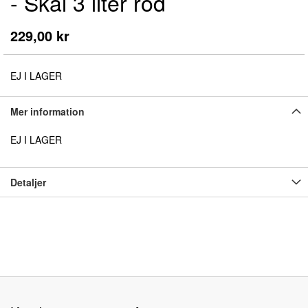
- Skål 3 liter röd
början
av
bildgalleriet
229,00 kr
EJ I LAGER
Mer information
EJ I LAGER
Detaljer