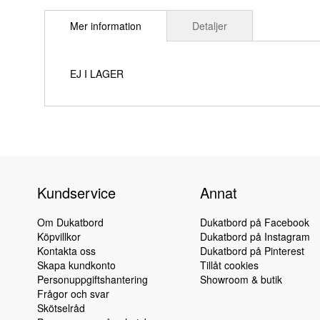
till
Mer information
Detaljer
början
av
bildgalleriet
EJ I LAGER
Kundservice
Annat
Om Dukatbord
Dukatbord på Facebook
Köpvillkor
Dukatbord på Instagram
Kontakta oss
Dukatbord på Pinterest
Skapa kundkonto
Tillåt cookies
Personuppgiftshantering
Showroom & butik
Frågor och svar
Skötselråd