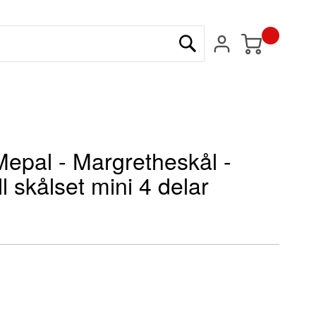
Min kundvagn
Sök
Mepal - Margretheskål -
ll skålset mini 4 delar