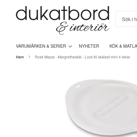
Sök
VARUMÄRKEN & SERIER
NYHETER
KÖK & MATL
Hem
Rosti Mepal - Margretheskål - Lock till skålset mini 4 delar
Hoppa
till
slutet
av
bildgalleriet