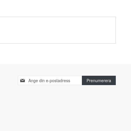
Sign
Prenumerera
Up
for
Our
Newsletter: