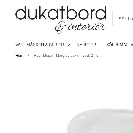
Sök
VARUMÄRKEN & SERIER
NYHETER
KÖK & MATL
Hem
Rosti Mepal - Margretheskål - Lock 2 liter
Hoppa
till
slutet
av
bildgalleriet