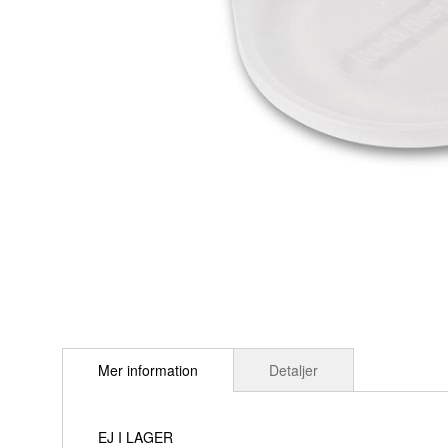
Hoppa
till
Mer information
Detaljer
början
av
bildgalleriet
EJ I LAGER