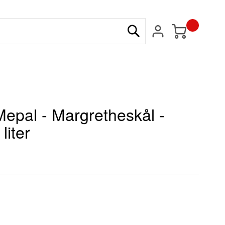
Min kundvagn
Sök
Mepal - Margretheskål -
liter