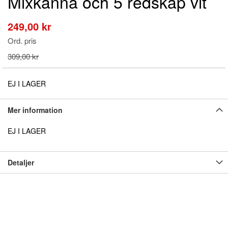
Mixkanna och 5 redskap vit
början
av
bildgalleriet
249,00 kr
Special
Price
Ord. pris
309,00 kr
EJ I LAGER
Mer information
EJ I LAGER
Detaljer