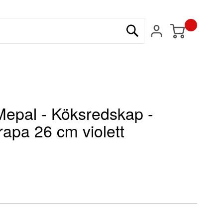
Min kundvagn
Sök
Mepal - Köksredskap -
apa 26 cm violett