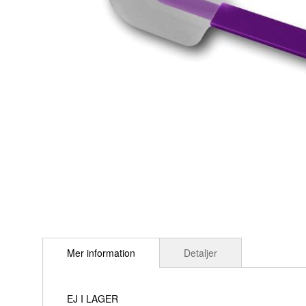
Hoppa
till
Mer information
Detaljer
början
av
bildgalleriet
EJ I LAGER