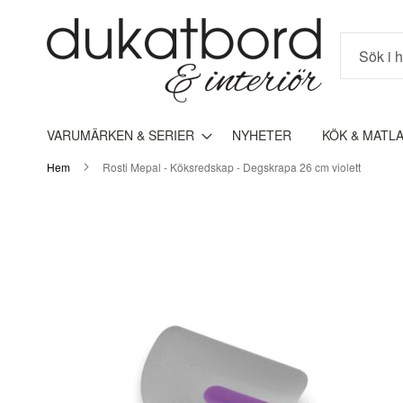
Sök
VARUMÄRKEN & SERIER
NYHETER
KÖK & MATL
Hem
Rosti Mepal - Köksredskap - Degskrapa 26 cm violett
Hoppa
till
slutet
av
bildgalleriet