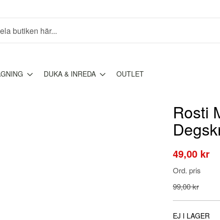
AGNING
DUKA & INREDA
OUTLET
Rosti 
Degskr
Special
49,00 kr
Price
Ord. pris
99,00 kr
EJ I LAGER