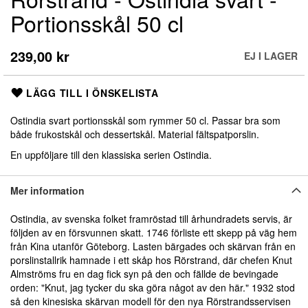
till
Portionsskål 50 cl
början
av
bildgalleriet
239,00 kr
EJ I LAGER
LÄGG TILL I ÖNSKELISTA
Ostindia svart portionsskål som rymmer 50 cl. Passar bra som
både frukostskål och dessertskål. Material fältspatporslin.
En uppföljare till den klassiska serien Ostindia.
Mer information
Ostindia, av svenska folket framröstad till århundradets servis, är
följden av en försvunnen skatt. 1746 förliste ett skepp på väg hem
från Kina utanför Göteborg. Lasten bärgades och skärvan från en
porslinstallrik hamnade i ett skåp hos Rörstrand, där chefen Knut
Almströms fru en dag fick syn på den och fällde de bevingade
orden: "Knut, jag tycker du ska göra något av den här." 1932 stod
så den kinesiska skärvan modell för den nya Rörstrandsservisen