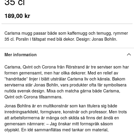
35 cl
början
av
bildgalleriet
189,00 kr
Carisma mugg passar både som kaffemugg och temugg, rymmer
35 cl. Porslin i fältspat med blå dekor. Design: Jonas Bohlin.
Mer information
Carisma, Qvint och Corona från Rörstrand är tre serviser som har
formen gemensamt, men har olika dekorer. Med en relief av
”handritade” linjer i blått utstrålar Carisma liv och känsla. Bakom
serviserna står Jonas Bohlin, vars produkter ofta får symbolisera
nutida svensk design. Mixa och matcha gärna både Carisma,
Qvint och Corona tillsammans.
Jonas Bohlins är en multikonstnär som kan titulera sig både
inredningsarkitekt, formgivare, konstnär och professor. Men trots
att arbetsformerna är många och skilda så finns det ändå en
gemensam nämnare: – Jag önskar mitt formspråk såsom
otypiskt. En idé sammanflätas med tankar om material,