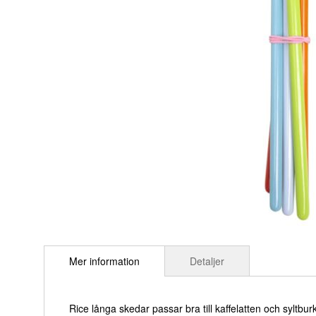
Hoppa
till
Mer information
Detaljer
början
av
bildgalleriet
Rice långa skedar passar bra till kaffelatten och syltburk