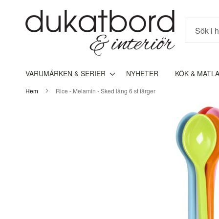
Sök
VARUMÄRKEN & SERIER
NYHETER
KÖK & MATL
Hem
Rice - Melamin - Sked lång 6 st färger
Hoppa
till
slutet
av
bildgalleriet