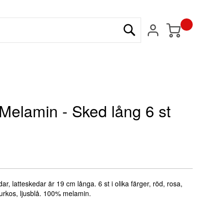
Min kundvagn
Sök
 Melamin - Sked lång 6 st
ar, latteskedar är 19 cm långa. 6 st i olika färger, röd, rosa,
turkos, ljusblå. 100% melamin.