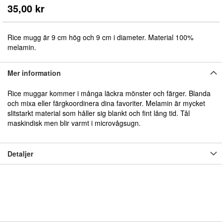
början
35,00 kr
av
bildgalleriet
Rice mugg är 9 cm hög och 9 cm i diameter. Material 100%
melamin.
Mer information
Rice muggar kommer i många läckra mönster och färger. Blanda
och mixa eller färgkoordinera dina favoriter. Melamin är mycket
slitstarkt material som håller sig blankt och fint lång tid. Tål
maskindisk men blir varmt i microvågsugn.
Detaljer