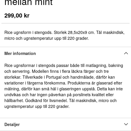
mellan mint
början
av
bildgalleriet
299,00 kr
Rice ugnsform i stengods. Storlek 28,5x20x9 cm. Tål maskindisk,
micro och ugnstemperatur upp till 220 grader.
Mer information
Rice ugnsformar i stengods passar både till matlagning, bakning
och servering. Modellen f
inns i flera läckra färger och tre
storlekar
. Tillverkade i Portugal och handmålade
, därför kan
variationer i färgerna förekomma. Produkterna är glaserad efter
målning, därför kan små hål i glaseringen uppstå. Detta kan inte
undvikas och har ingen påverkan på porslinets kvalitet eller
hållbarhet. Godkänd för livsmedel. Tål maskindisk, micro och
ugnstemperatur upp till 220 grader.
Detaljer