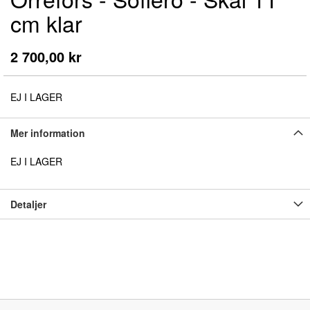
till
cm klar
början
av
bildgalleriet
2 700,00 kr
EJ I LAGER
Mer information
EJ I LAGER
Detaljer