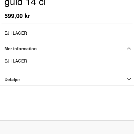
guld 14 cl
början
av
bildgalleriet
599,00 kr
EJ I LAGER
Mer information
EJ I LAGER
Detaljer