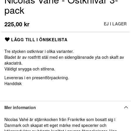
till
pack
början
av
bildgalleriet
225,00 kr
EJ I LAGER
LÄGG TILL I ÖNSKELISTA
Tre stycken ostknivar i olika varianter.
Bladet är av rostfritt stål med en sidenglänsnade yta och skaft av
akaciaträ.
Väldigt snygga och stilrena.
Levereras i en presentförpackning.
Handdisk
Mer information
Nicolas Vahé är stjärnkocken från Frankrike som bosatt sig i
Danmark och skapat ett eget märke med specerier och