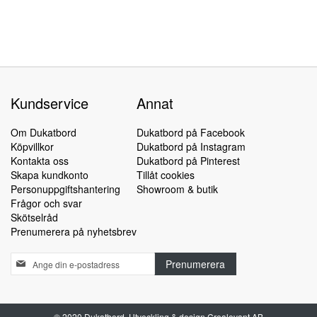
Kundservice
Annat
Om Dukatbord
Dukatbord på Facebook
Köpvillkor
Dukatbord på Instagram
Kontakta oss
Dukatbord på Pinterest
Skapa kundkonto
Tillåt cookies
Personuppgiftshantering
Showroom & butik
Frågor och svar
Skötselråd
Prenumerera på nyhetsbrev
Sign
Prenumerera
Up
for
Our
Newsletter:
© 2020 Dukatbord. Utveckling & design Crealevant AB