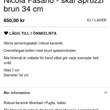
till
brun 34 cm
början
av
bildgalleriet
650,00 kr
EJ I LAGER
LÄGG TILL I ÖNSKELISTA
Större serveringsskål i robust keramik.
Cremefärgad botten med brunt splashmönster.
Alla föremål är målade för hand vilket gör varje exemplar helt
unikt.
Höjd 7 cm
Diameter 34 cm
Mer information
Robust keramik tillverkad i Puglia, Italien