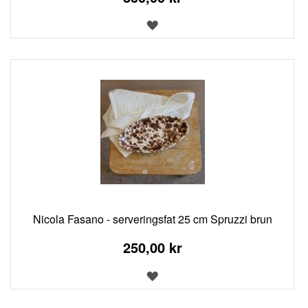
LÄGG
TILL
I
ÖNSKELISTA
Nicola Fasano - serveringsfat 25 cm Spruzzi brun
250,00 kr
LÄGG
TILL
I