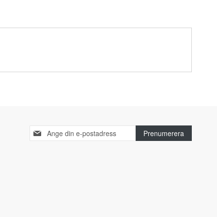
Sign
Prenumerera
Up
for
Our
Newsletter: