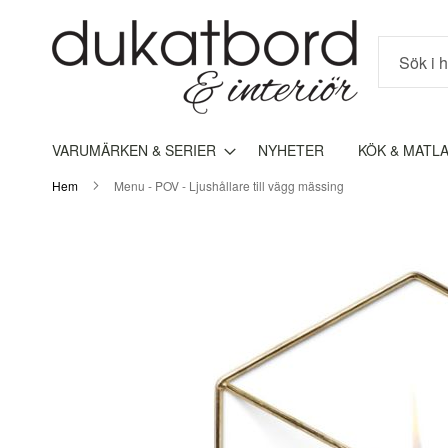
Sök
VARUMÄRKEN & SERIER
NYHETER
KÖK & MATL
Hem
Menu - POV - Ljushållare till vägg mässing
Hoppa
till
slutet
av
bildgalleriet