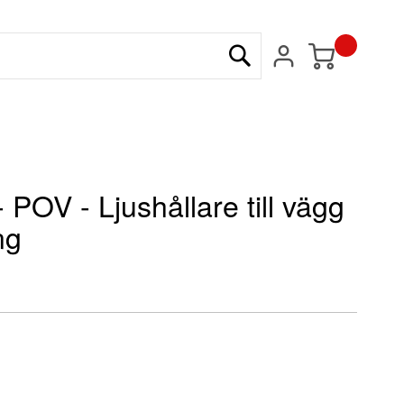
Min kundvagn
Sök
 POV - Ljushållare till vägg
ng