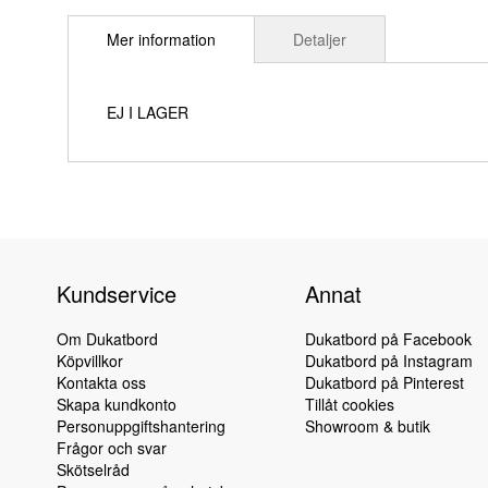
till
Mer information
Detaljer
början
av
bildgalleriet
EJ I LAGER
Kundservice
Annat
Om Dukatbord
Dukatbord på Facebook
Köpvillkor
Dukatbord på Instagram
Kontakta oss
Dukatbord på Pinterest
Skapa kundkonto
Tillåt cookies
Personuppgiftshantering
Showroom & butik
Frågor och svar
Skötselråd