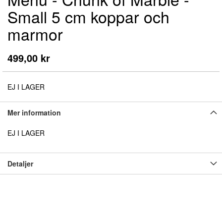
till
Small 5 cm koppar och
början
av
marmor
bildgalleriet
499,00 kr
EJ I LAGER
Mer information
EJ I LAGER
Detaljer