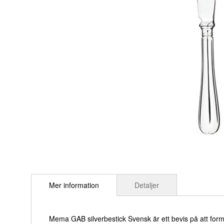
Hoppa
till
Mer information
Detaljer
början
av
bildgalleriet
Mema GAB silverbestick Svensk är ett bevis på att for