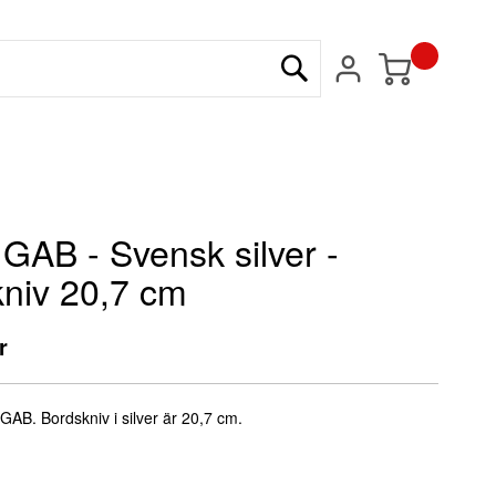
Min kundvagn
Sök
AB - Svensk silver -
niv 20,7 cm
r
GAB. Bordskniv i silver är 20,7 cm.