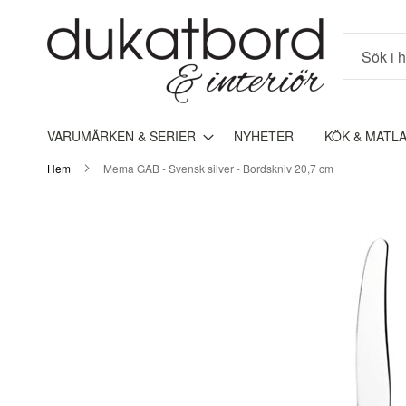
Sök
VARUMÄRKEN & SERIER
NYHETER
KÖK & MATL
Hem
Mema GAB - Svensk silver - Bordskniv 20,7 cm
Hoppa
till
slutet
av
bildgalleriet