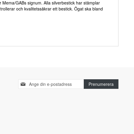
är Mema/GABs signum. Alla silverbestick har stämplar
rollerar och kvalitetssäkrar ett bestick. Ögat ska bland
Sign
Prenumerera
Up
for
Our
Newsletter: