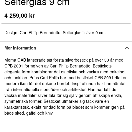
Selterglas 9 cm
början
av
bildgalleriet
4 259,00 kr
Design: Carl Philip Bernadotte. Selterglas i silver 9 cm.
Mer information
Mema GAB lanserade sitt första silverbestick på över 30 år med
CPB 2091 formgiven av Carl Philip Bernadotte. Bestickets
eleganta form kom­binerar det estetiska och vackra med enkelhet
och funktion. Prins Carl Philip har med besticket CPB 2091 ritat en
modern ikon för det dukade bordet. Inspirationen har han hämtat
från internationella storstäder och arkitektur. Han har låtit det
vackra materialet silver tala för sig själv genom att skapa enkla,
symmetriska former. Besticket utmärker sig tack vare en
karaktäristisk, exakt rundad form på bladet som kommer igen på
både sked, gaffel och kniv.